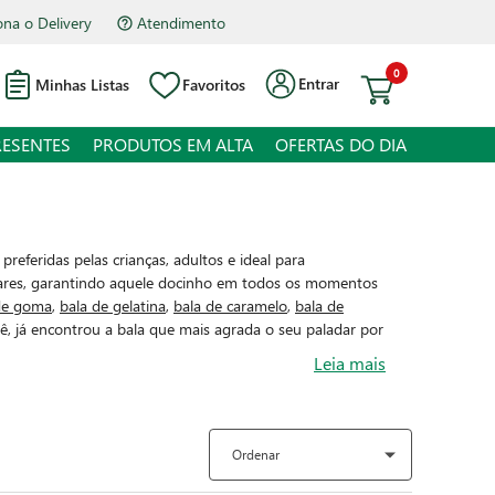
na o Delivery
Atendimento
0
Entrar
Minhas Listas
Favoritos
RESENTES
PRODUTOS EM ALTA
OFERTAS DO DIA
referidas pelas crianças, adultos e ideal para
ares, garantindo aquele docinho em todos os momentos
de goma
,
bala de gelatina
,
bala de caramelo
,
bala de
ocê, já encontrou a bala que mais agrada o seu paladar por
Leia mais
Ordenar