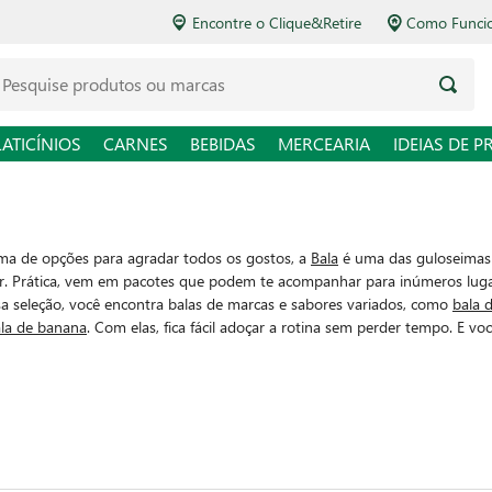
Encontre o Clique&Retire
Como Funcio
LATICÍNIOS
CARNES
BEBIDAS
MERCEARIA
IDEIAS DE P
a de opções para agradar todos os gostos, a
Bala
é uma das guloseimas p
r. Prática, vem em pacotes que podem te acompanhar para inúmeros lug
sa seleção, você encontra balas de marcas e sabores variados, como
bala 
la de banana
. Com elas, fica fácil adoçar a rotina sem perder tempo. E v