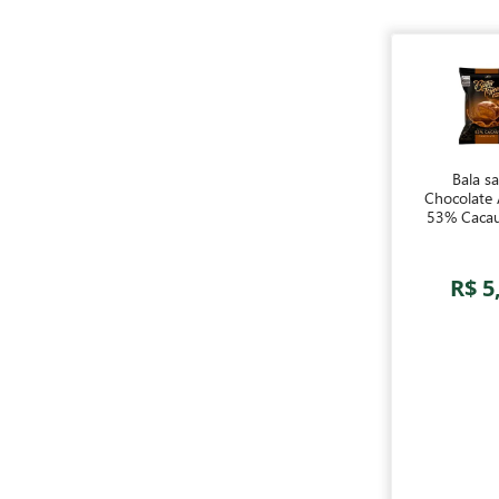
Bala s
Chocolate
53% Cacau
Toffees I
Arcor 
R$ 5