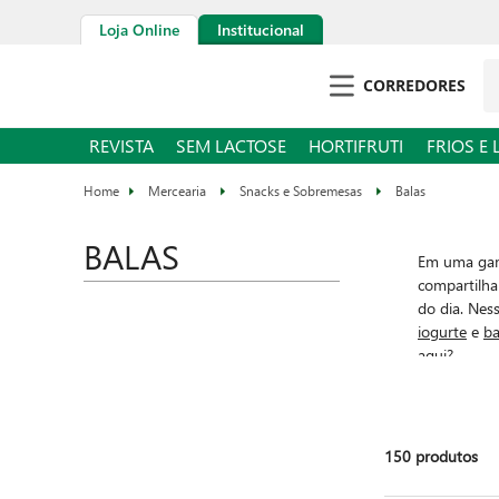
Loja Online
Institucional
CORREDORES
REVISTA
SEM LACTOSE
HORTIFRUTI
FRIOS E 
Mercearia
Snacks e Sobremesas
Balas
BALAS
Em uma gam
compartilha
do dia. Nes
iogurte
e
ba
aqui?
150
produtos