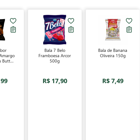
abor
Bala 7 Belo
Bala de Banana
 Amargo
Framboesa Arcor
Oliveira 150g
 Butter
500g
ntense
90g
,99
R$ 17,90
R$ 7,49