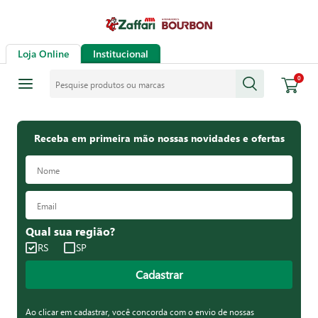
Loja Online
Institucional
Pesquise produtos ou marcas
0
Receba em primeira mão nossas novidades e ofertas
Qual sua região?
RS
SP
Cadastrar
Ao clicar em cadastrar, você concorda com o envio de nossas