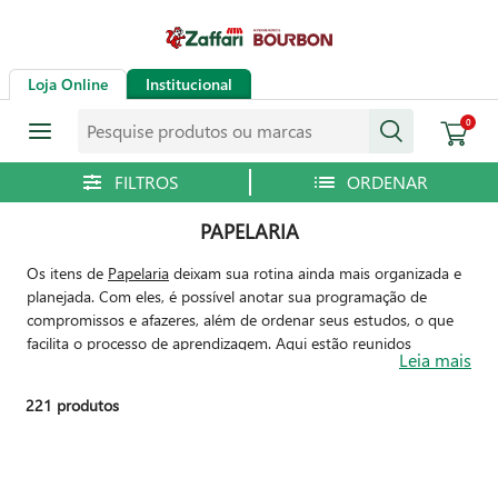
Loja Online
Institucional
Pesquise produtos ou marcas
0
PAPELARIA
Os itens de
Papelaria
deixam sua rotina ainda mais organizada e
planejada. Com eles, é possível anotar sua programação de
compromissos e afazeres, além de ordenar seus estudos, o que
facilita o processo de aprendizagem. Aqui estão reunidos
Leia mais
produtos como
lápis de cor
,
canetas
,
grampeador
,
papel A4
e
marca-texto
, que facilitam seu planejamento e podem ser
221
produtos
utilizados em diversos momentos. Que tal montar uma lista com
os artigos essenciais para deixar sua coleção de papelaria
completa?