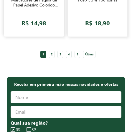
Papel Adesivo Colorido
Post-it 3M 100 folhas
R$ 14,98
R$ 18,90
1
2
3
4
5
Última
Receba em primeira mão nossas novidades e ofertas
Qual sua região?
RS
SP