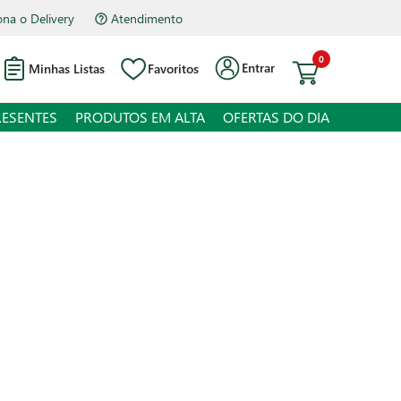
na o Delivery
Atendimento
0
Entrar
Minhas Listas
Favoritos
RESENTES
PRODUTOS EM ALTA
OFERTAS DO DIA
e Proteína Mestemacher 250g
 juros
o