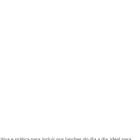
 seu cartão Zaffari ou Bourbon e acumule pontos
:
1059164
her
e prática para incluir nos lanches do dia a dia. Ideal para