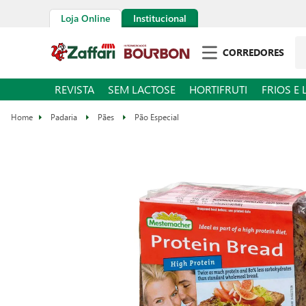
Loja Online
Institucional
CORREDORES
REVISTA
SEM LACTOSE
HORTIFRUTI
FRIOS E 
Padaria
Pães
Pão Especial