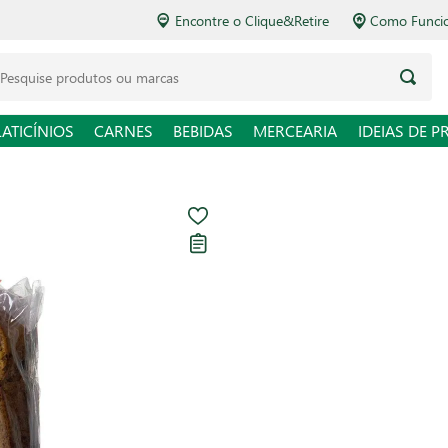
Encontre o Clique&Retire
Como Funcio
LATICÍNIOS
CARNES
BEBIDAS
MERCEARIA
IDEIAS DE P
Pão Integral d
Carregando avaliações...
R$ 17,98
R$ 71,92 / kg
Em até
1
x de
R$ 17,98
sem
Ver opções de pagament