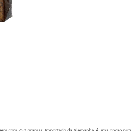
Compre com o
Ver mais produtos
Mestemac
m com 250 gramas. Importado da Alemanha, é uma opção nutritiva 