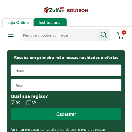
Loja Online
Institucional
Pesquise produtos ou marcas
0
Receba em primeira mão nossas novidades e ofertas
Qual sua região?
RS
SP
Cadastrar
Ao clicar em cadastrar, você concorda com o envio de nossas