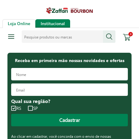
Loja Online
Institucional
Pesquise produtos ou marcas
0
Receba em primeira mão nossas novidades e ofertas
Qual sua região?
RS
SP
Cadastrar
Ao clicar em cadastrar, você concorda com o envio de nossas