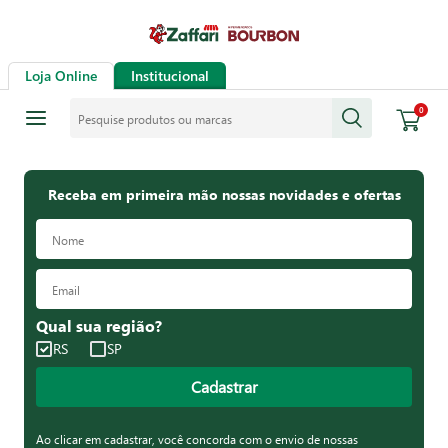
Loja Online
Institucional
Pesquise produtos ou marcas
0
Receba em primeira mão nossas novidades e ofertas
Qual sua região?
RS
SP
Cadastrar
Ao clicar em cadastrar, você concorda com o envio de nossas