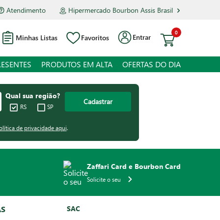
Atendimento
Hipermercado Bourbon Assis Brasil
0
Entrar
Minhas Listas
Favoritos
RESENTES
PRODUTOS EM ALTA
OFERTAS DO DIA
Qual sua região?
Cadastrar
RS
SP
olítica de privacidade aqui
.
Zaffari Card e Bourbon Card
Solicite o seu
AS
SAC