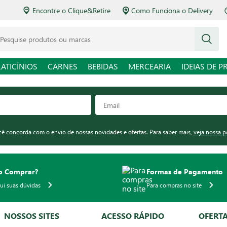
Encontre o Clique&Retire
Como Funciona o Delivery
squise produtos ou marcas
LATICÍNIOS
CARNES
BEBIDAS
MERCEARIA
IDEIAS DE P
ocê concorda com o envio de nossas novidades e ofertas. Para saber mais,
veja nossa p
 Comprar?
Formas de Pagamento
qui suas dúvidas
Para compras no site
NOSSOS SITES
ACESSO RÁPIDO
OFERT