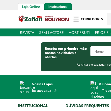
Loja Online
Institucional
Pe
CORREDORES
REVISTA
SEM LACTOSE
HORTIFRUTI
FRIOS E 
Receba em primeira mão
nossas novidades e
ofertas
Ao clicar em cadastrar, v
Nossas Lojas
Como
Encontre a sua
Tire a
INSTITUCIONAL
DÚVIDAS FREQUENTES