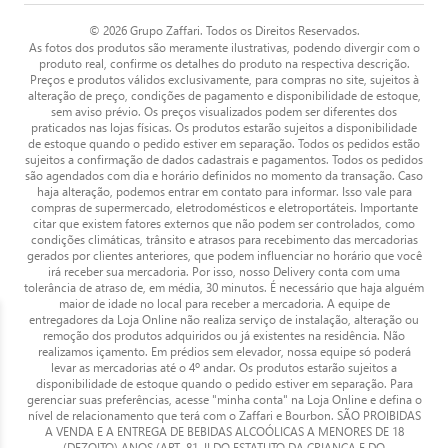
© 2026 Grupo Zaffari. Todos os Direitos Reservados.
As fotos dos produtos são meramente ilustrativas, podendo divergir com o
produto real, confirme os detalhes do produto na respectiva descrição.
Preços e produtos válidos exclusivamente, para compras no site, sujeitos à
alteração de preço, condições de pagamento e disponibilidade de estoque,
sem aviso prévio. Os preços visualizados podem ser diferentes dos
praticados nas lojas físicas. Os produtos estarão sujeitos a disponibilidade
de estoque quando o pedido estiver em separação. Todos os pedidos estão
sujeitos a confirmação de dados cadastrais e pagamentos. Todos os pedidos
são agendados com dia e horário definidos no momento da transação. Caso
haja alteração, podemos entrar em contato para informar. Isso vale para
compras de supermercado, eletrodomésticos e eletroportáteis. Importante
citar que existem fatores externos que não podem ser controlados, como
condições climáticas, trânsito e atrasos para recebimento das mercadorias
gerados por clientes anteriores, que podem influenciar no horário que você
irá receber sua mercadoria. Por isso, nosso Delivery conta com uma
tolerância de atraso de, em média, 30 minutos. É necessário que haja alguém
maior de idade no local para receber a mercadoria. A equipe de
entregadores da Loja Online não realiza serviço de instalação, alteração ou
remoção dos produtos adquiridos ou já existentes na residência. Não
realizamos içamento. Em prédios sem elevador, nossa equipe só poderá
levar as mercadorias até o 4º andar. Os produtos estarão sujeitos a
disponibilidade de estoque quando o pedido estiver em separação. Para
gerenciar suas preferências, acesse "minha conta" na Loja Online e defina o
nível de relacionamento que terá com o Zaffari e Bourbon. SÃO PROIBIDAS
A VENDA E A ENTREGA DE BEBIDAS ALCOÓLICAS A MENORES DE 18
(DEZOITO) ANOS (ART. 81, II DO ESTATUTO DA CRIANÇA E DO