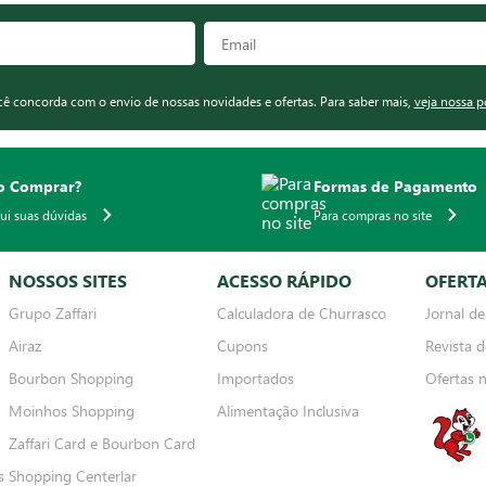
ocê concorda com o envio de nossas novidades e ofertas. Para saber mais,
veja nossa p
 Comprar?
Formas de Pagamento
qui suas dúvidas
Para compras no site
NOSSOS SITES
ACESSO RÁPIDO
OFERT
Grupo Zaffari
Calculadora de Churrasco
Jornal de
Airaz
Cupons
Revista d
Bourbon Shopping
Importados
Ofertas 
Moinhos Shopping
Alimentação Inclusiva
Zaffari Card e Bourbon Card
s
Shopping Centerlar