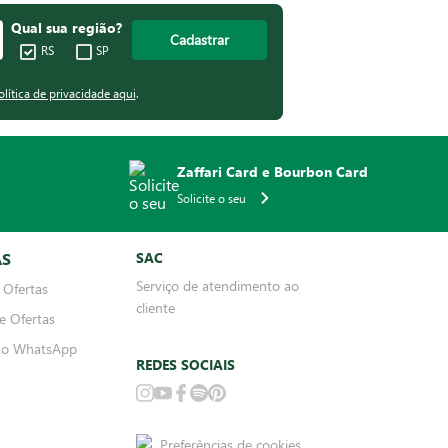
Qual sua região?
Cadastrar
RS
SP
olítica de privacidade aqui
.
Zaffari Card e Bourbon Card
Solicite o seu
AS
SAC
Serviço de atendimento ao
 Ofertas
cliente
e Ofertas
no WhatsApp
REDES SOCIAIS
Preferências de cookies