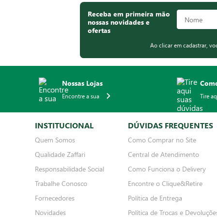
Receba em primeira mão
nossas novidades e
ofertas
Ao clicar em cadastrar, v
Nossas Lojas
Como
Encontre a sua
Tire a
INSTITUCIONAL
DÚVIDAS FREQUENTES
Quem Somos
Como Comprar no Site
Qualidade Zaffari
Central de Atendimento
Responsabilidade Social
Como Funciona o Delivery
Trabalhe Conosco
Encontre o Clique&Retire
Fornecedores
Política de Entrega
Novidades
Política de Trocas e Devoluçõe