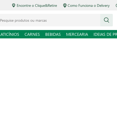
Encontre o Clique&Retire
Como Funciona o Delivery
squise produtos ou marcas
LATICÍNIOS
CARNES
BEBIDAS
MERCEARIA
IDEIAS DE P