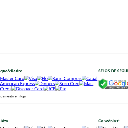
ique&Retire
SELOS DE SEG
agamento em loja
bito
Convênios*