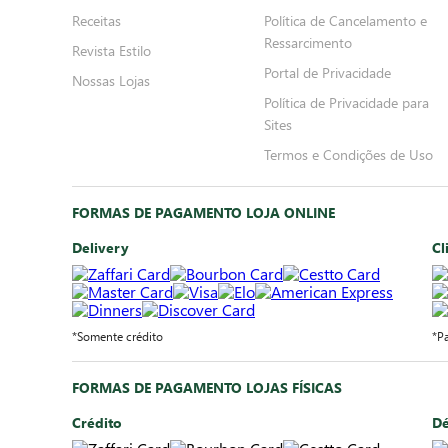
Receitas
Política de Cancelamento e
Ressarcimento
Revista Estilo
Portal de Privacidade
Nossas Lojas
Política de Privacidade para
Sites
Termos e Condições de Uso
FORMAS DE PAGAMENTO LOJA ONLINE
Delivery
Cl
*Somente crédito
*P
FORMAS DE PAGAMENTO LOJAS FÍSICAS
Crédito
Dé