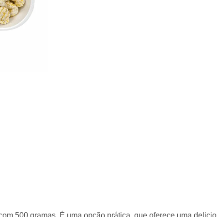
Compre com o
Ver mais produtos
Degli Amic
0 gramas. É uma opção prática, que oferece uma deliciosa experi