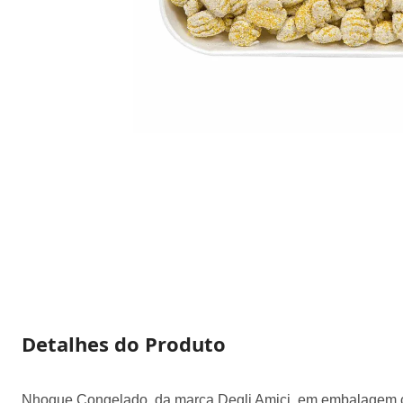
Detalhes do Produto
Nhoque Congelado, da marca Degli Amici, em embalagem com 50