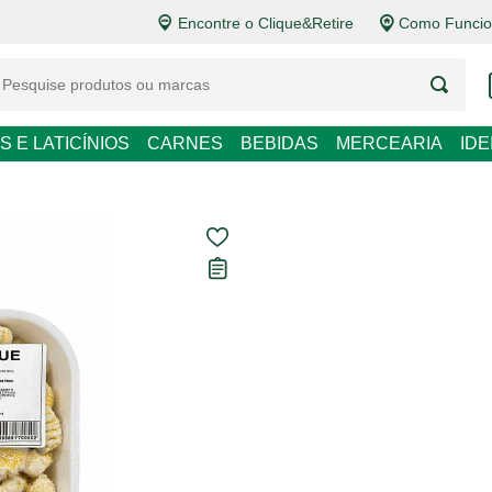
Encontre o Clique&Retire
Como Funcio
LATICÍNIOS
CARNES
BEBIDAS
MERCEARIA
IDEIAS DE P
Nhoque de Bat
Carregando avaliações...
R$ 10,98
R$ 21,96 / kg
Em até
1
x de
R$ 10,98
sem
Ver opções de pagament