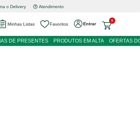
na o Delivery
Atendimento
0
Entrar
Minhas Listas
Favoritos
RESENTES
PRODUTOS EM ALTA
OFERTAS DO DIA
ata Congelado Degli Amici 500g
 juros
o