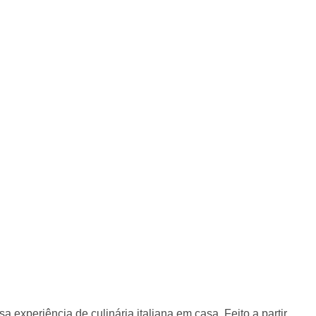
 seu cartão Zaffari ou Bourbon e acumule pontos
:
1002625
i
ência de culinária italiana em casa. Feito a partir de