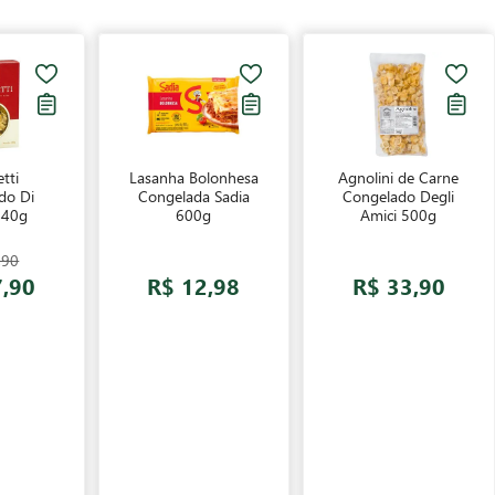
tti
Lasanha Bolonhesa
Agnolini de Carne
do Di
Congelada Sadia
Congelado Degli
440g
600g
Amici 500g
,90
7,90
R$ 12,98
R$ 33,90