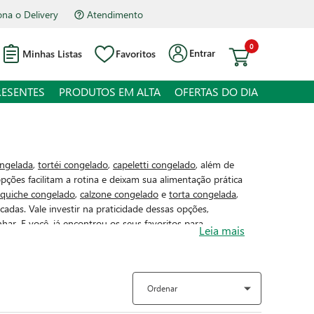
na o Delivery
Atendimento
0
Entrar
Minhas Listas
Favoritos
RESENTES
PRODUTOS EM ALTA
OFERTAS DO DIA
ongelada
,
tortéi congelado
,
capeletti congelado
, além de
pções facilitam a rotina e deixam sua alimentação prática
quiche congelado
,
calzone congelado
e
torta congelada
,
das. Vale investir na praticidade dessas opções,
ar. E você, já encontrou os seus favoritos para
Leia mais
Ordenar