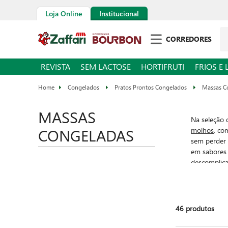
Loja Online
Institucional
CORREDORES
REVISTA
SEM LACTOSE
HORTIFRUTI
FRIOS E 
Congelados
Pratos Prontos Congelados
Massas C
MASSAS
Na seleção
CONGELADAS
molhos
, co
sem perder 
em sabores 
descomplica
abastecer o
46
produtos