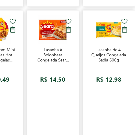
com Mini
Lasanha à
Lasanha de 4
as Hot
Bolonhesa
Queijos Congelada
ngelado
Congelada Seara
Sadia 600g
300g
600g
0,49
R$ 14,50
R$ 12,98