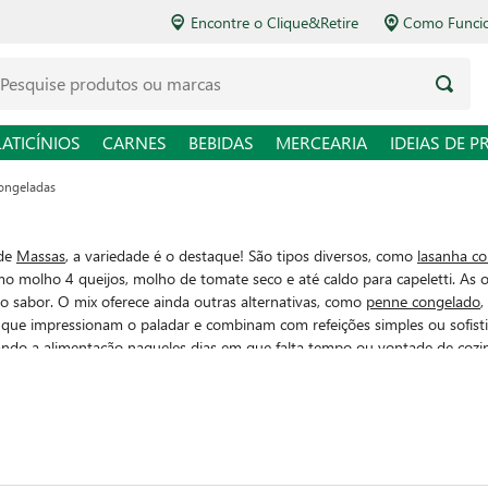
Encontre o Clique&Retire
Como Funcio
LATICÍNIOS
CARNES
BEBIDAS
MERCEARIA
IDEIAS DE P
ongeladas
 de
Massas
, a variedade é o destaque! São tipos diversos, como
lasanha c
mo molho 4 queijos, molho de tomate seco e até caldo para capeletti. As o
o sabor. O mix oferece ainda outras alternativas, como
penne congelado
,
que impressionam o paladar e combinam com refeições simples ou sofistica
ndo a alimentação naqueles dias em que falta tempo ou vontade de cozinh
 congelador?