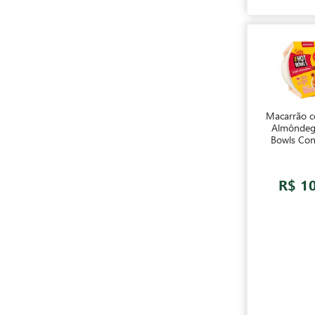
Macarrão 
Almôndeg
Bowls Co
Sadia 
R$ 1