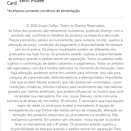
*Aceitamos somente convênios de alimentação.
© 2026 Grupo Zaffari. Todos os Direitos Reservados.
As fotos dos produtos são meramente ilustrativas, podendo divergir com o
produto real, confirme os detalhes do produto na respectiva descrição.
Preços e produtos válidos exclusivamente, para compras no site, sujeitos à
alteração de preço, condições de pagamento e disponibilidade de estoque,
sem aviso prévio. Os preços visualizados podem ser diferentes dos
praticados nas lojas físicas. Os produtos estarão sujeitos a disponibilidade
de estoque quando o pedido estiver em separação. Todos os pedidos estão
sujeitos a confirmação de dados cadastrais e pagamentos. Todos os pedidos
são agendados com dia e horário definidos no momento da transação. Caso
haja alteração, podemos entrar em contato para informar. Isso vale para
compras de supermercado, eletrodomésticos e eletroportáteis. Importante
citar que existem fatores externos que não podem ser controlados, como
condições climáticas, trânsito e atrasos para recebimento das mercadorias
gerados por clientes anteriores, que podem influenciar no horário que você
irá receber sua mercadoria. Por isso, nosso Delivery conta com uma
tolerância de atraso de, em média, 30 minutos. É necessário que haja alguém
maior de idade no local para receber a mercadoria. A equipe de
entregadores da Loja Online não realiza serviço de instalação, alteração ou
remoção dos produtos adquiridos ou já existentes na residência. Não
realizamos içamento. Em prédios sem elevador, nossa equipe só poderá
levar as mercadorias até o 4º andar. Os produtos estarão sujeitos a
disponibilidade de estoque quando o pedido estiver em separação. Para