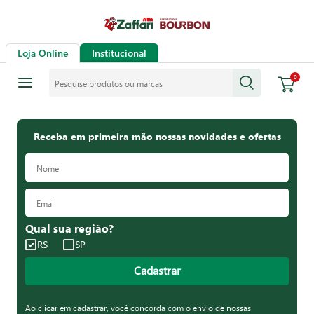
Loja Online
Institucional
Pesquise produtos ou marcas
0
Receba em primeira mão nossas novidades e ofertas
Qual sua região?
RS
SP
Cadastrar
Ao clicar em cadastrar, você concorda com o envio de nossas