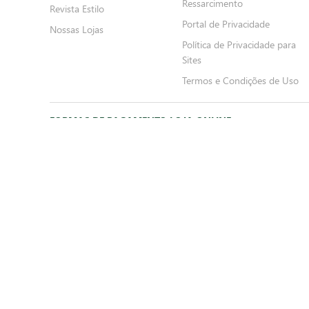
Ressarcimento
Revista Estilo
Portal de Privacidade
Nossas Lojas
Política de Privacidade para
Sites
Termos e Condições de Uso
FORMAS DE PAGAMENTO LOJA ONLINE
Delivery
Cl
*Somente crédito
*P
FORMAS DE PAGAMENTO LOJAS FÍSICAS
Crédito
Dé