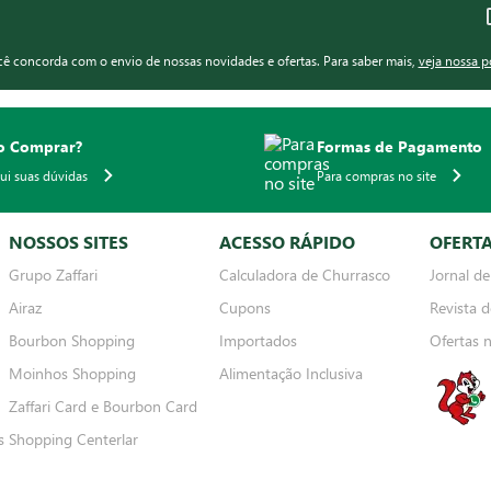
ocê concorda com o envio de nossas novidades e ofertas. Para saber mais,
veja nossa p
 Comprar?
Formas de Pagamento
qui suas dúvidas
Para compras no site
NOSSOS SITES
ACESSO RÁPIDO
OFERT
Grupo Zaffari
Calculadora de Churrasco
Jornal de
Airaz
Cupons
Revista d
Bourbon Shopping
Importados
Ofertas 
Moinhos Shopping
Alimentação Inclusiva
Zaffari Card e Bourbon Card
s
Shopping Centerlar