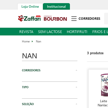
Loja Online
Institucional
CORREDORES
REVISTA
SEM LACTOSE
HORTIFRUTI
FRIOS E 
Nan
NAN
3
produtos
Mercearia
Matinais
Leite
Nanlac