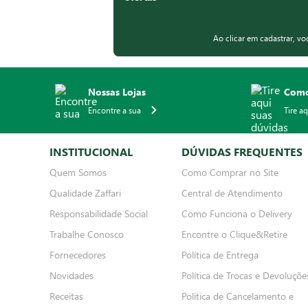
Ao clicar em cadastrar, v
Nossas Lojas
Como
Encontre a sua
Tire a
INSTITUCIONAL
DÚVIDAS FREQUENTES
Quem Somos
Como Comprar no Site
Qualidade Zaffari
Central de Atendimento
Responsabilidade Social
Como Funciona o Delivery
Trabalhe Conosco
Encontre o Clique&Retire
Fornecedores
Política de Entrega
Novidades
Política de Trocas e Devoluçõe
Receitas
Política de Cancelamento e