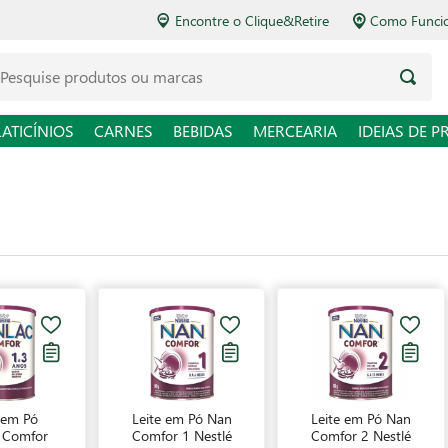
Encontre o Clique&Retire
Como Funcio
LATICÍNIOS
CARNES
BEBIDAS
MERCEARIA
IDEIAS DE P
 em Pó
Leite em Pó Nan
Leite em Pó Nan
 Comfor
Comfor 1 Nestlé
Comfor 2 Nestlé