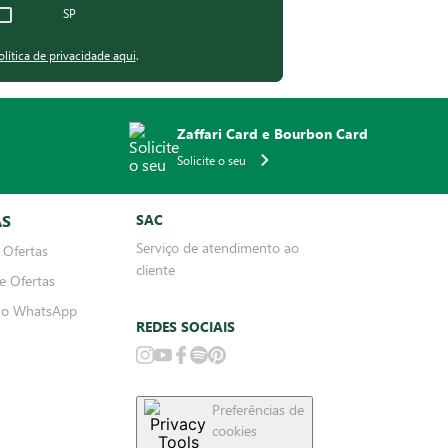
SP
olítica de privacidade aqui
.
Zaffari Card e Bourbon Card
Solicite o seu
AS
SAC
Serviço de atendimento ao
 Ofertas
cliente
e Ofertas
no WhatsApp
REDES SOCIAIS
Preferências de
cookies