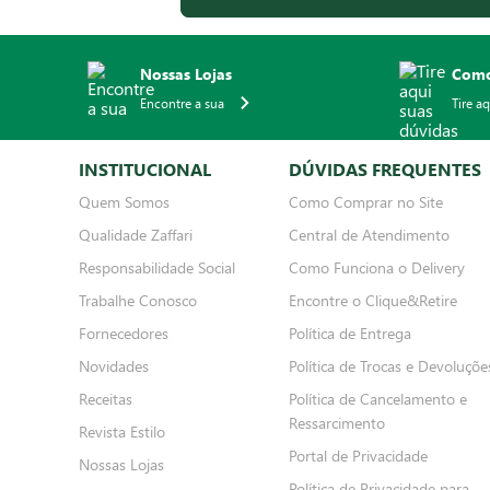
Nossas Lojas
Como
Encontre a sua
Tire a
INSTITUCIONAL
DÚVIDAS FREQUENTES
Quem Somos
Como Comprar no Site
Qualidade Zaffari
Central de Atendimento
Responsabilidade Social
Como Funciona o Delivery
Trabalhe Conosco
Encontre o Clique&Retire
Fornecedores
Política de Entrega
Novidades
Política de Trocas e Devoluçõe
Receitas
Política de Cancelamento e
Ressarcimento
Revista Estilo
Portal de Privacidade
Nossas Lojas
Política de Privacidade para