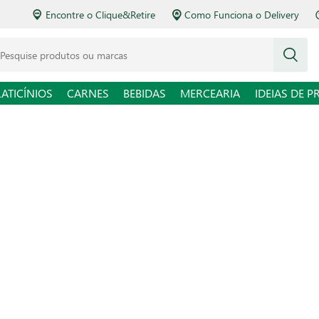
Encontre o Clique&Retire
Como Funciona o Delivery
squise produtos ou marcas
LATICÍNIOS
CARNES
BEBIDAS
MERCEARIA
IDEIAS DE P