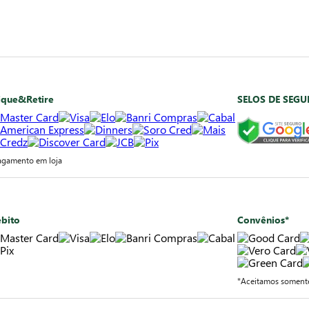
ique&Retire
SELOS DE SEG
agamento em loja
bito
Convênios*
*Aceitamos somente