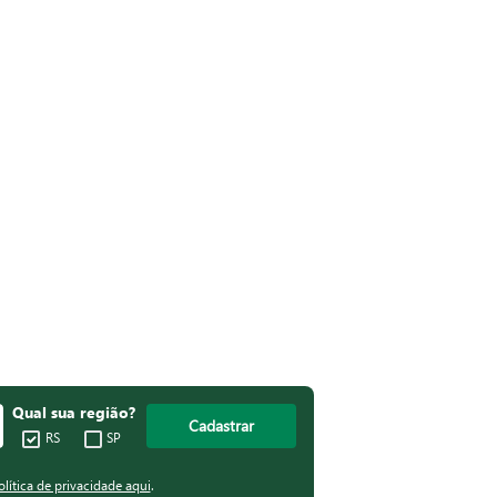
Qual sua região?
Cadastrar
RS
SP
olítica de privacidade aqui
.