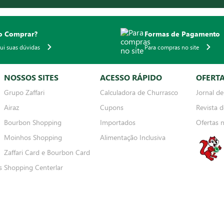
 Comprar?
Formas de Pagamento
qui suas dúvidas
Para compras no site
NOSSOS SITES
ACESSO RÁPIDO
OFERT
Grupo Zaffari
Calculadora de Churrasco
Jornal de
Airaz
Cupons
Revista d
Bourbon Shopping
Importados
Ofertas 
Moinhos Shopping
Alimentação Inclusiva
Zaffari Card e Bourbon Card
s
Shopping Centerlar