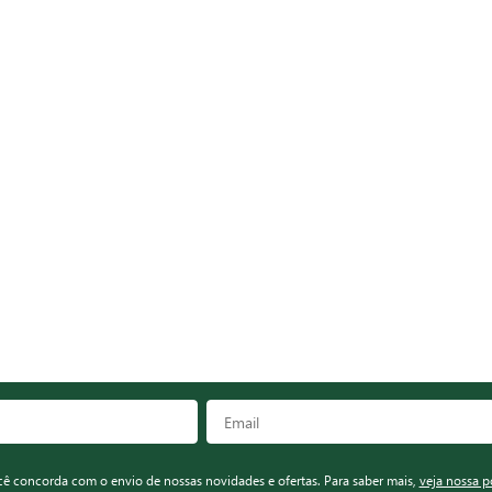
ocê concorda com o envio de nossas novidades e ofertas. Para saber mais,
veja nossa p