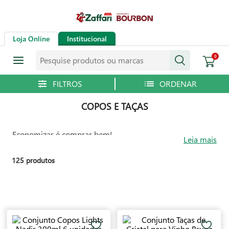
Loja Online
Institucional
Pesquise produtos ou marcas
0
COPOS E TAÇAS
Economizar é comprar bem!
Leia mais
125
produtos