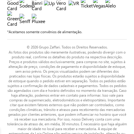
*Aceitamos somente convênios de alimentação.
© 2026 Grupo Zaffari. Todos os Direitos Reservados.
As fotos dos produtos são meramente ilustrativas, podendo divergir com o
produto real, confirme os detalhes do produto na respectiva descrição.
Preços e produtos válidos exclusivamente, para compras no site, sujeitos à
alteração de preço, condições de pagamento e disponibilidade de estoque,
sem aviso prévio. Os preços visualizados podem ser diferentes dos
praticados nas lojas físicas. Os produtos estarão sujeitos a disponibilidade
de estoque quando o pedido estiver em separação. Todos os pedidos estão
sujeitos a confirmação de dados cadastrais e pagamentos. Todos os pedidos
são agendados com dia e horário definidos no momento da transação. Caso
haja alteração, podemos entrar em contato para informar. Isso vale para
compras de supermercado, eletrodomésticos e eletroportáteis. Importante
citar que existem fatores externos que não podem ser controlados, como
condições climáticas, trânsito e atrasos para recebimento das mercadorias
gerados por clientes anteriores, que podem influenciar no horário que você
irá receber sua mercadoria. Por isso, nosso Delivery conta com uma
tolerância de atraso de, em média, 30 minutos. É necessário que haja alguém
maior de idade no local para receber a mercadoria. A equipe de
entregadores da Loja Online não realiza serviço de instalação, alteração ou