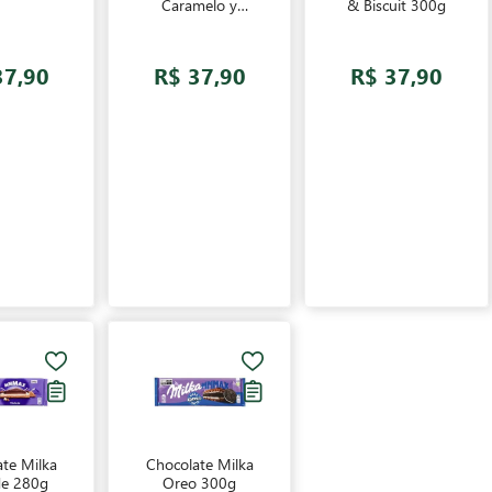
Caramelo y
& Biscuit 300g
Avellanas Enteras
300g
37,90
R$ 37,90
R$ 37,90
te Milka
Chocolate Milka
de 280g
Oreo 300g