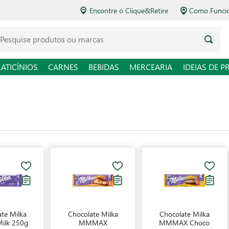
Encontre o Clique&Retire
Como Funcio
LATICÍNIOS
CARNES
BEBIDAS
MERCEARIA
IDEIAS DE P
te Milka
Chocolate Milka
Chocolate Milka
Milk 250g
MMMAX
MMMAX Choco