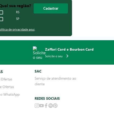
Qual sua região?
Cadastrar
RS
SP
olítica de privacidade aqui
.
Zaffari Card e Bourbon Card
Solicite o seu
AS
SAC
Serviço de atendimento ao
 Ofertas
cliente
e Ofertas
no WhatsApp
REDES SOCIAIS