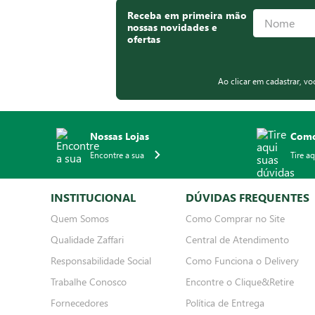
Receba em primeira mão
nossas novidades e
ofertas
Ao clicar em cadastrar, v
Nossas Lojas
Como
Encontre a sua
Tire a
INSTITUCIONAL
DÚVIDAS FREQUENTES
Quem Somos
Como Comprar no Site
Qualidade Zaffari
Central de Atendimento
Responsabilidade Social
Como Funciona o Delivery
Trabalhe Conosco
Encontre o Clique&Retire
Fornecedores
Política de Entrega