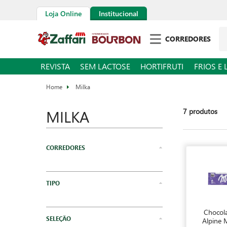
Loja Online
Institucional
CORREDORES
REVISTA
SEM LACTOSE
HORTIFRUTI
FRIOS E 
Milka
MILKA
7
produtos
Mercearia
Snacks e Sobremesas
Chocola
Alpine 