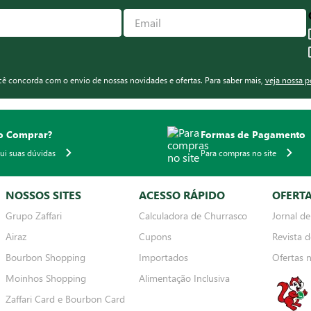
ocê concorda com o envio de nossas novidades e ofertas. Para saber mais,
veja nossa p
 Comprar?
Formas de Pagamento
qui suas dúvidas
Para compras no site
NOSSOS SITES
ACESSO RÁPIDO
OFERT
Grupo Zaffari
Calculadora de Churrasco
Jornal de
Airaz
Cupons
Revista d
Bourbon Shopping
Importados
Ofertas 
Moinhos Shopping
Alimentação Inclusiva
Zaffari Card e Bourbon Card