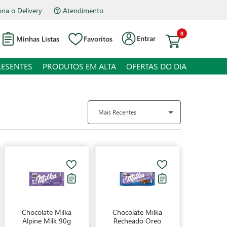
na o Delivery
Atendimento
0
Entrar
Minhas Listas
Favoritos
RESENTES
PRODUTOS EM ALTA
OFERTAS DO DIA
Mais Recentes
Chocolate Milka
Chocolate Milka
Alpine Milk 90g
Recheado Oreo