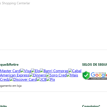
s
Shopping Centerlar
ique&Retire
SELOS DE SEG
agamento em loja
bito
Convênios*