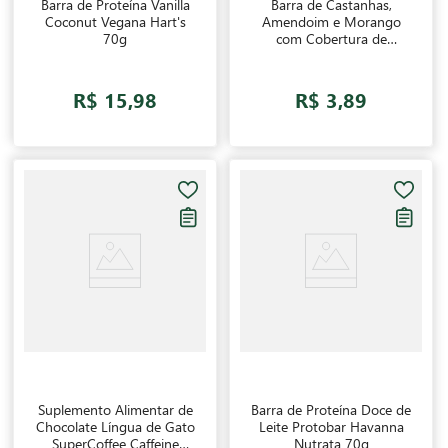
Barra de Proteína Vanilla
Barra de Castanhas,
Coconut Vegana Hart's
Amendoim e Morango
70g
com Cobertura de
Morango sem adição de
Açúcares Nuts Banana
Brasil 25g
R$ 15,98
R$ 3,89
Suplemento Alimentar de
Barra de Proteína Doce de
Chocolate Língua de Gato
Leite Protobar Havanna
SuperCoffee Caffeine
Nutrata 70g