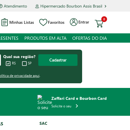
Atendimento
Hipermercado Bourbon Assis Brasil
0
Entrar
Minhas Listas
Favoritos
RESENTES
PRODUTOS EM ALTA
OFERTAS DO DIA
Qual sua região?
Cadastrar
RS
SP
olítica de privacidade aqui
.
Zaffari Card e Bourbon Card
Solicite o seu
AS
SAC