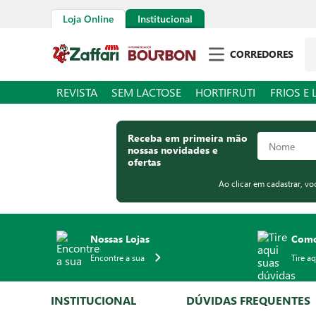
Loja Online
Institucional
Pe
CORREDORES
REVISTA
SEM LACTOSE
HORTIFRUTI
FRIOS E 
Receba em primeira mão
nossas novidades e
ofertas
Ao clicar em cadastrar, v
Nossas Lojas
Como
Encontre a sua
Tire a
INSTITUCIONAL
DÚVIDAS FREQUENTES