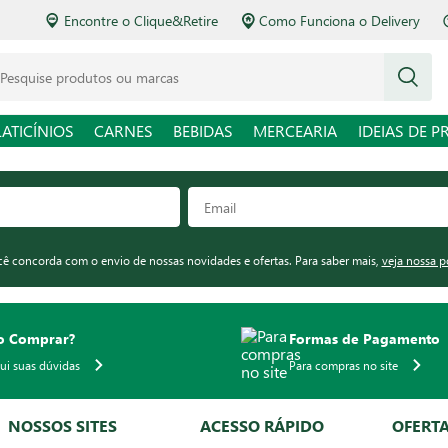
Encontre o Clique&Retire
Como Funciona o Delivery
squise produtos ou marcas
LATICÍNIOS
CARNES
BEBIDAS
MERCEARIA
IDEIAS DE P
ocê concorda com o envio de nossas novidades e ofertas. Para saber mais,
veja nossa p
 Comprar?
Formas de Pagamento
qui suas dúvidas
Para compras no site
NOSSOS SITES
ACESSO RÁPIDO
OFERT