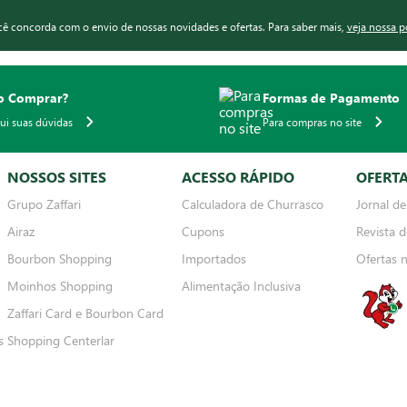
ocê concorda com o envio de nossas novidades e ofertas. Para saber mais,
veja nossa p
 Comprar?
Formas de Pagamento
qui suas dúvidas
Para compras no site
NOSSOS SITES
ACESSO RÁPIDO
OFERT
Grupo Zaffari
Calculadora de Churrasco
Jornal de
Airaz
Cupons
Revista d
Bourbon Shopping
Importados
Ofertas 
Moinhos Shopping
Alimentação Inclusiva
Zaffari Card e Bourbon Card
s
Shopping Centerlar