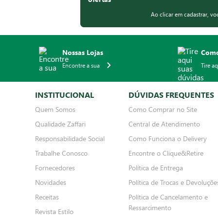
Ao clicar em cadastrar, v
Nossas Lojas
Como
Encontre a sua
Tire a
INSTITUCIONAL
DÚVIDAS FREQUENTES
Quem Somos
Como Comprar no Site
Qualidade Zaffari
Central de Atendimento
Responsabilidade Social
Como Funciona o Delivery
Trabalhe Conosco
Encontre o Clique&Retire
Fornecedores
Política de Entrega
Novidades
Política de Trocas e Devoluçõe
Receitas
Política de Cancelamento e
Ressarcimento
Revista Estilo