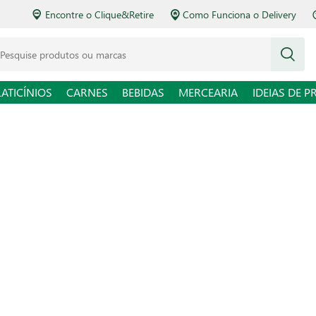
Encontre o Clique&Retire
Como Funciona o Delivery
squise produtos ou marcas
LATICÍNIOS
CARNES
BEBIDAS
MERCEARIA
IDEIAS DE P