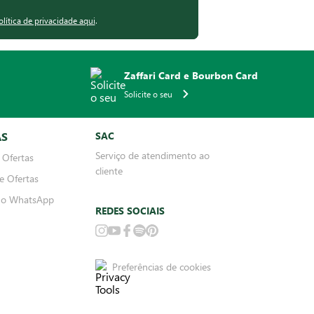
olítica de privacidade aqui
.
Zaffari Card e Bourbon Card
Solicite o seu
AS
SAC
Serviço de atendimento ao
 Ofertas
cliente
e Ofertas
no WhatsApp
REDES SOCIAIS
Preferências de cookies