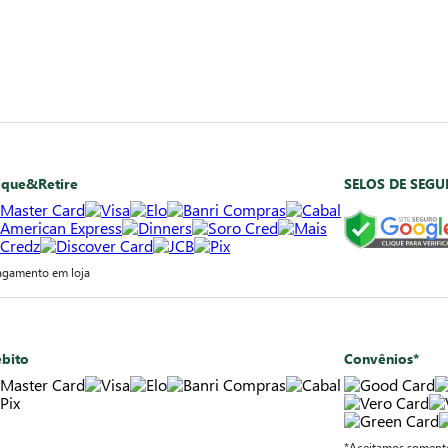
ique&Retire
SELOS DE SEG
agamento em loja
bito
Convênios*
*Aceitamos somente