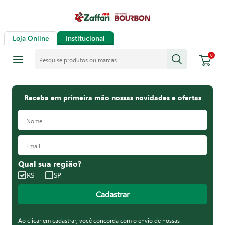
Loja Online
Institucional
Pesquise produtos ou marcas
0
Receba em primeira mão nossas novidades e ofertas
Qual sua região?
RS
SP
Cadastrar
Ao clicar em cadastrar, você concorda com o envio de nossas