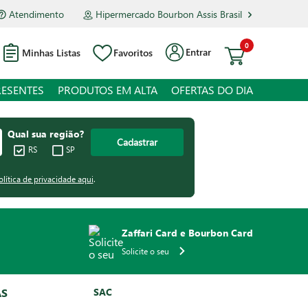
Atendimento
Hipermercado Bourbon Assis Brasil
0
Entrar
Minhas Listas
Favoritos
RESENTES
PRODUTOS EM ALTA
OFERTAS DO DIA
Qual sua região?
Cadastrar
RS
SP
olítica de privacidade aqui
.
Zaffari Card e Bourbon Card
Solicite o seu
AS
SAC