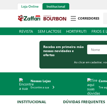
Loja Online
Institucional
Pe
CORREDORES
REVISTA
SEM LACTOSE
HORTIFRUTI
FRIOS E 
Receba em primeira mão
nossas novidades e
ofertas
Ao clicar em cadastrar, v
Nossas Lojas
Como
Encontre a sua
Tire a
INSTITUCIONAL
DÚVIDAS FREQUENTES