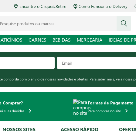
Encontre o Clique&Retire
Como Funciona o Delivery
squise produtos ou marcas
LATICÍNIOS
CARNES
BEBIDAS
MERCEARIA
IDEIAS DE P
ocê concorda com o envio de nossas novidades e ofertas. Para saber mais,
veja nossa p
 Comprar?
Formas de Pagamento
qui suas dúvidas
Para compras no site
NOSSOS SITES
ACESSO RÁPIDO
OFERT