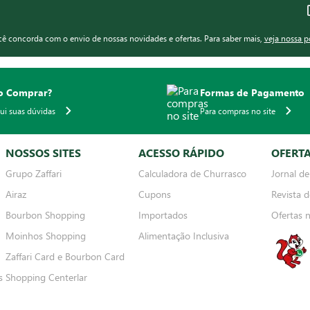
ocê concorda com o envio de nossas novidades e ofertas. Para saber mais,
veja nossa p
 Comprar?
Formas de Pagamento
qui suas dúvidas
Para compras no site
NOSSOS SITES
ACESSO RÁPIDO
OFERT
Grupo Zaffari
Calculadora de Churrasco
Jornal de
Airaz
Cupons
Revista d
Bourbon Shopping
Importados
Ofertas 
Moinhos Shopping
Alimentação Inclusiva
Zaffari Card e Bourbon Card