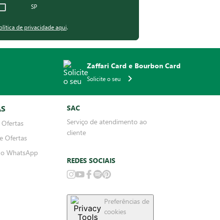
Qual sua região?
Cadastrar
RS
SP
olítica de privacidade aqui
.
Zaffari Card e Bourbon Card
Solicite o seu
AS
SAC
Serviço de atendimento ao
 Ofertas
cliente
e Ofertas
no WhatsApp
REDES SOCIAIS