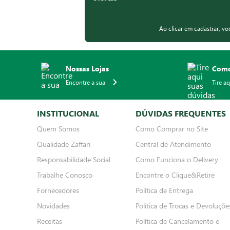
Receba em primeira mão
nossas novidades e
ofertas
Ao clicar em cadastrar, v
Nossas Lojas
Como
Encontre a sua
Tire a
INSTITUCIONAL
DÚVIDAS FREQUENTES
Quem Somos
Como Comprar no Site
Qualidade Zaffari
Central de Atendimento
Responsabilidade Social
Como Funciona o Delivery
Trabalhe Conosco
Encontre o Clique&Retire
Fornecedores
Política de Entrega