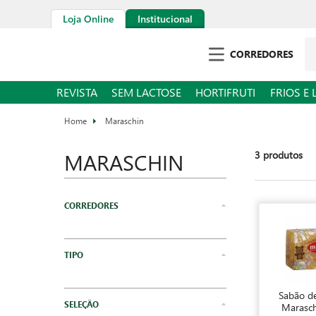
Loja Online
Institucional
Pe
CORREDORES
REVISTA
SEM LACTOSE
HORTIFRUTI
FRIOS E 
Maraschin
MARASCHIN
3
produtos
Limpeza
Lavanderia
Sabão de
Marasch