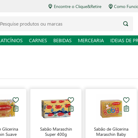
Encontre o Clique&Retire
Como Funciona o Delivery
squise produtos ou marcas
LATICÍNIOS
CARNES
BEBIDAS
MERCEARIA
IDEIAS DE P
 Glicerina
Sabão Maraschin
Sabão de Glicerina
in Suave
Super 400g
Maraschin Baby