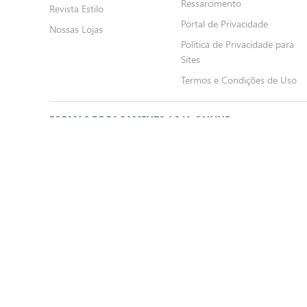
Novidades
Política de Trocas e Devoluçõe
Receitas
Política de Cancelamento e
Ressarcimento
Revista Estilo
Portal de Privacidade
Nossas Lojas
Política de Privacidade para
Sites
Termos e Condições de Uso
FORMAS DE PAGAMENTO LOJA ONLINE
Delivery
Cl
*Somente crédito
*P
FORMAS DE PAGAMENTO LOJAS FÍSICAS
Crédito
Dé