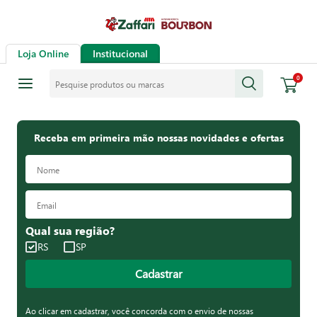
Loja Online
Institucional
Pesquise produtos ou marcas
0
Receba em primeira mão nossas novidades e ofertas
Qual sua região?
RS
SP
Cadastrar
Ao clicar em cadastrar, você concorda com o envio de nossas