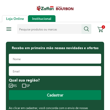
Loja Online
Institucional
Pesquise produtos ou marcas
0
Receba em primeira mão nossas novidades e ofertas
Qual sua região?
RS
SP
Cadastrar
Ao clicar em cadastrar, você concorda com o envio de nossas