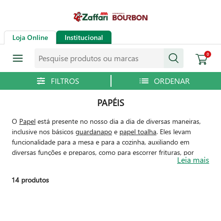
Loja Online
Institucional
Pesquise produtos ou marcas
0
PAPÉIS
O
Papel
está presente no nosso dia a dia de diversas maneiras,
inclusive nos básicos
guardanapo
e
papel toalha
. Eles levam
funcionalidade para a mesa e para a cozinha, auxiliando em
diversas funções e preparos, como para escorrer frituras, por
Leia mais
exemplo. São modelos simples e premium, em
variados
tamanhos
,
marcas
,
formatos
e
quantidades
. Que tal escolher seu
14
produtos
favorito dentre as opções desses itens tão essenciais?