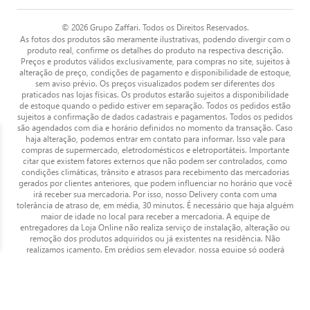
© 2026 Grupo Zaffari. Todos os Direitos Reservados.
As fotos dos produtos são meramente ilustrativas, podendo divergir com o
produto real, confirme os detalhes do produto na respectiva descrição.
Preços e produtos válidos exclusivamente, para compras no site, sujeitos à
alteração de preço, condições de pagamento e disponibilidade de estoque,
sem aviso prévio. Os preços visualizados podem ser diferentes dos
praticados nas lojas físicas. Os produtos estarão sujeitos a disponibilidade
de estoque quando o pedido estiver em separação. Todos os pedidos estão
sujeitos a confirmação de dados cadastrais e pagamentos. Todos os pedidos
são agendados com dia e horário definidos no momento da transação. Caso
haja alteração, podemos entrar em contato para informar. Isso vale para
compras de supermercado, eletrodomésticos e eletroportáteis. Importante
citar que existem fatores externos que não podem ser controlados, como
condições climáticas, trânsito e atrasos para recebimento das mercadorias
gerados por clientes anteriores, que podem influenciar no horário que você
irá receber sua mercadoria. Por isso, nosso Delivery conta com uma
tolerância de atraso de, em média, 30 minutos. É necessário que haja alguém
maior de idade no local para receber a mercadoria. A equipe de
entregadores da Loja Online não realiza serviço de instalação, alteração ou
remoção dos produtos adquiridos ou já existentes na residência. Não
realizamos içamento. Em prédios sem elevador, nossa equipe só poderá
levar as mercadorias até o 4º andar. Os produtos estarão sujeitos a
disponibilidade de estoque quando o pedido estiver em separação. Para
gerenciar suas preferências, acesse "minha conta" na Loja Online e defina o
nível de relacionamento que terá com o Zaffari e Bourbon. SÃO PROIBIDAS
A VENDA E A ENTREGA DE BEBIDAS ALCOÓLICAS A MENORES DE 18