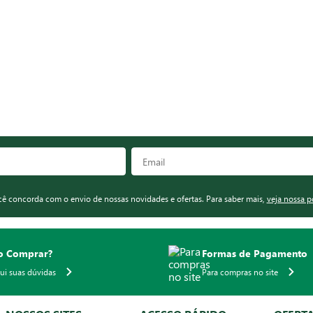
ocê concorda com o envio de nossas novidades e ofertas. Para saber mais,
veja nossa p
 Comprar?
Formas de Pagamento
qui suas dúvidas
Para compras no site