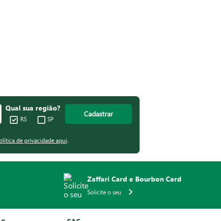
Qual sua região?
Cadastrar
RS
SP
olítica de privacidade aqui
.
Zaffari Card e Bourbon Card
Solicite o seu