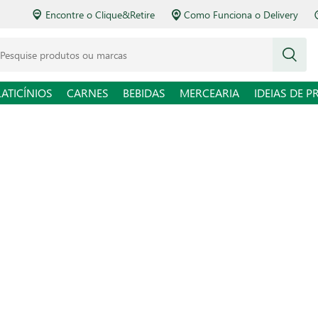
Encontre o Clique&Retire
Como Funciona o Delivery
squise produtos ou marcas
LATICÍNIOS
CARNES
BEBIDAS
MERCEARIA
IDEIAS DE P