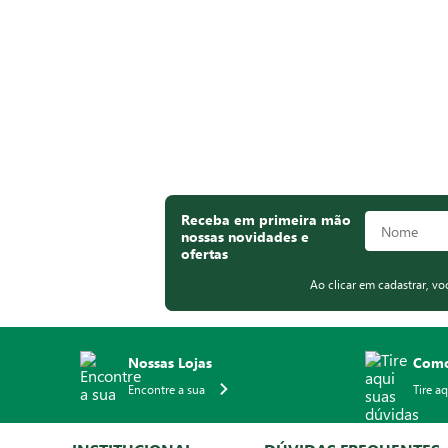
Receba em primeira mão
nossas novidades e
ofertas
Ao clicar em cadastrar, v
Nossas Lojas
Como
Encontre a sua
Tire a