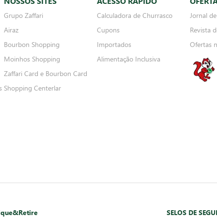
NOSSOS SITES
ACESSO RÁPIDO
OFERT
Grupo Zaffari
Calculadora de Churrasco
Jornal de
Airaz
Cupons
Revista d
Bourbon Shopping
Importados
Ofertas 
Moinhos Shopping
Alimentação Inclusiva
Zaffari Card e Bourbon Card
s
Shopping Centerlar
ique&Retire
SELOS DE SEG