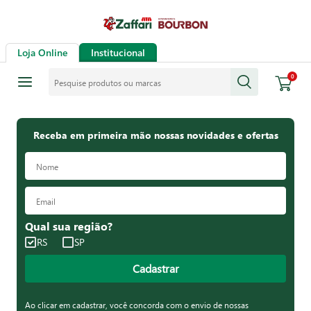
Loja Online
Institucional
Pesquise produtos ou marcas
0
Receba em primeira mão nossas novidades e ofertas
Qual sua região?
RS
SP
Cadastrar
Ao clicar em cadastrar, você concorda com o envio de nossas