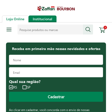
Loja Online
Institucional
Pesquise produtos ou marcas
0
Receba em primeira mão nossas novidades e ofertas
Qual sua região?
RS
SP
Cadastrar
Ao clicar em cadastrar, você concorda com o envio de nossas