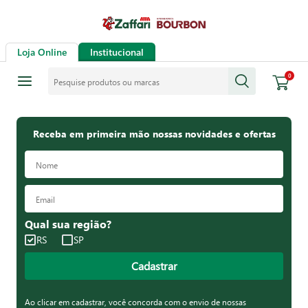
Loja Online
Institucional
Pesquise produtos ou marcas
0
Receba em primeira mão nossas novidades e ofertas
Qual sua região?
RS
SP
Cadastrar
Ao clicar em cadastrar, você concorda com o envio de nossas