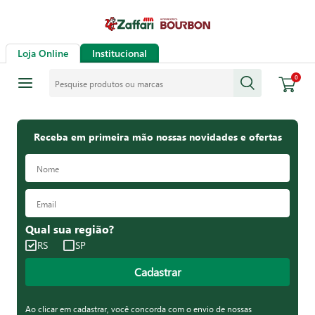
Loja Online
Institucional
Pesquise produtos ou marcas
0
Receba em primeira mão nossas novidades e ofertas
Qual sua região?
RS
SP
Cadastrar
Ao clicar em cadastrar, você concorda com o envio de nossas