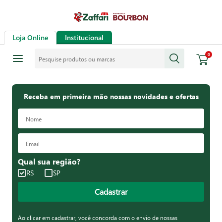
Loja Online
Institucional
Pesquise produtos ou marcas
0
Receba em primeira mão nossas novidades e ofertas
Qual sua região?
RS
SP
Cadastrar
Ao clicar em cadastrar, você concorda com o envio de nossas