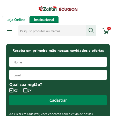
Loja Online
Institucional
Pesquise produtos ou marcas
0
Receba em primeira mão nossas novidades e ofertas
Qual sua região?
RS
SP
Cadastrar
Ao clicar em cadastrar, você concorda com o envio de nossas