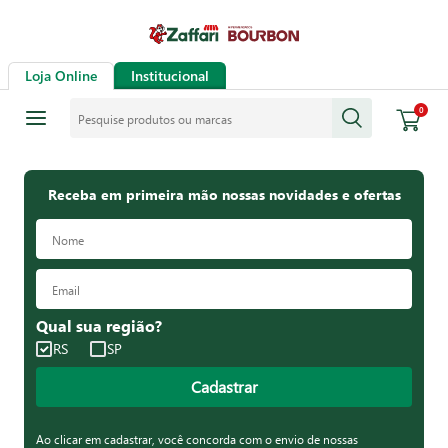
Loja Online
Institucional
Pesquise produtos ou marcas
0
Receba em primeira mão nossas novidades e ofertas
Qual sua região?
RS
SP
Cadastrar
Ao clicar em cadastrar, você concorda com o envio de nossas