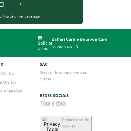
SP
olítica de privacidade aqui
.
Zaffari Card e Bourbon Card
Solicite o seu
AS
SAC
Serviço de atendimento ao
 Ofertas
cliente
e Ofertas
no WhatsApp
REDES SOCIAIS
Preferências de
cookies