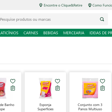
Encontre o Clique&Retire
Como Funcio
LATICÍNIOS
CARNES
BEBIDAS
MERCEARIA
IDEIAS DE P
 de Banho
Esponja
Conjunto com 3
spe
Superfícies
Panos Multiuso