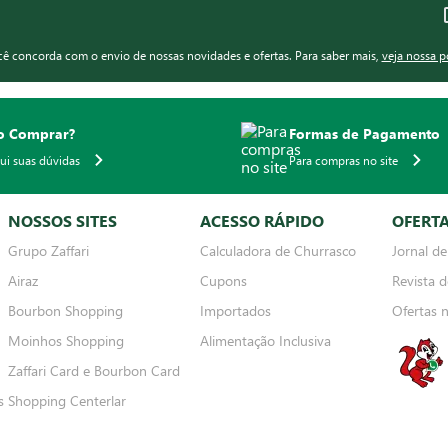
ocê concorda com o envio de nossas novidades e ofertas. Para saber mais,
veja nossa p
 Comprar?
Formas de Pagamento
qui suas dúvidas
Para compras no site
NOSSOS SITES
ACESSO RÁPIDO
OFERT
Grupo Zaffari
Calculadora de Churrasco
Jornal de
Airaz
Cupons
Revista d
Bourbon Shopping
Importados
Ofertas 
Moinhos Shopping
Alimentação Inclusiva
Zaffari Card e Bourbon Card
s
Shopping Centerlar