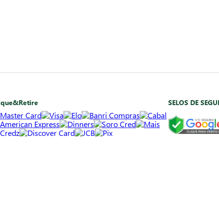
ique&Retire
SELOS DE SEG
agamento em loja
bito
Convênios*