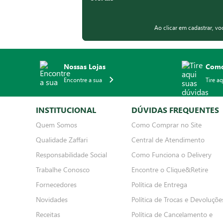
Ao clicar em cadastrar, v
Nossas Lojas
Como
Encontre a sua
Tire a
INSTITUCIONAL
DÚVIDAS FREQUENTES
Quem Somos
Como Comprar no Site
Qualidade Zaffari
Central de Atendimento
Responsabilidade Social
Como Funciona o Delivery
Trabalhe Conosco
Encontre o Clique&Retire
Fornecedores
Política de Entrega
Novidades
Política de Trocas e Devoluçõe
Receitas
Política de Cancelamento e