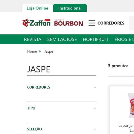
Loja Online
Institucional
CORREDORES
REVISTA
SEM LACTOSE
HORTIFRUTI
FRIOS E 
Jaspe
JASPE
3
produtos
Limpeza
Higiene e Beleza
Cuidados Pessoais
Esponja
Cozinha
Ja
Casa