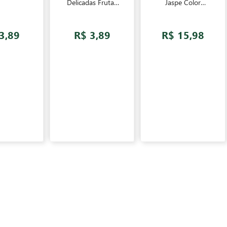
Delicadas Frutas
Jaspe Color
del Bosque Jaspe
Viscose
28,5x30cm
3,89
R$ 3,89
R$ 15,98