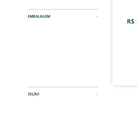
Panos
Esponjas e Lã
EMBALAGEM
R$ 
Acessórios para Banho
SEÇÃO