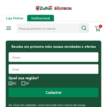
Loja Online
Institucional
Pesquise produtos ou marcas
0
Receba em primeira mão nossas novidades e ofertas
Qual sua região?
RS
SP
Cadastrar
Ao clicar em cadastrar, você concorda com o envio de nossas