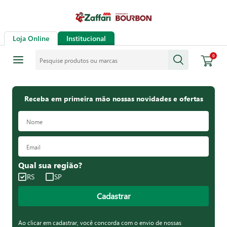
Loja Online
Institucional
Pesquise produtos ou marcas
0
Receba em primeira mão nossas novidades e ofertas
Qual sua região?
RS
SP
Cadastrar
Ao clicar em cadastrar, você concorda com o envio de nossas