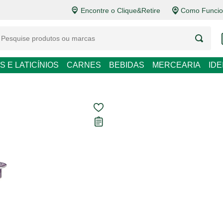
Encontre o Clique&Retire
Como Funcio
LATICÍNIOS
CARNES
BEBIDAS
MERCEARIA
IDEIAS DE P
Iogurte Grego 
Yorgus 130g
Carregando avaliações...
R$ 12,39
R$ 95,31 / kg
Em até
1
x de
R$ 12,39
sem