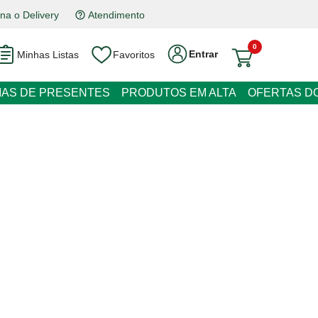
na o Delivery
Atendimento
0
Entrar
Minhas Listas
Favoritos
RESENTES
PRODUTOS EM ALTA
OFERTAS DO DIA
Natural 15g Proteína 0% Gordura
 juros