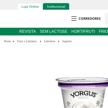
Loja Online
Institucional
CORREDORES
REVISTA
SEM LACTOSE
HORTIFRUTI
FRIOS E 
Frios e Laticínios
Laticínios
Iogurtes