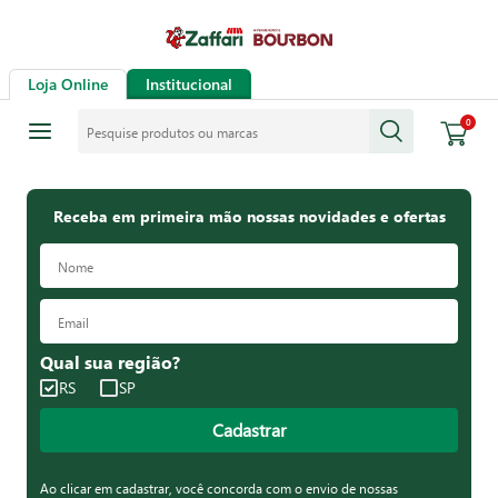
Loja Online
Institucional
Pesquise produtos ou marcas
0
Receba em primeira mão nossas novidades e ofertas
Qual sua região?
RS
SP
Cadastrar
Ao clicar em cadastrar, você concorda com o envio de nossas