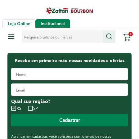
Loja Online
Institucional
Pesquise produtos ou marcas
0
Receba em primeira mão nossas novidades e ofertas
Qual sua região?
RS
SP
Cadastrar
Ao clicar em cadastrar, você concorda com o envio de nossas