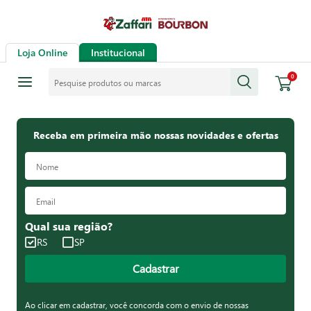
Loja Online
Institucional
Pesquise produtos ou marcas
0
Receba em primeira mão nossas novidades e ofertas
Qual sua região?
RS
SP
Cadastrar
Ao clicar em cadastrar, você concorda com o envio de nossas