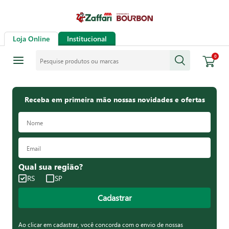
Loja Online
Institucional
Pesquise produtos ou marcas
0
Receba em primeira mão nossas novidades e ofertas
Qual sua região?
RS
SP
Cadastrar
Ao clicar em cadastrar, você concorda com o envio de nossas