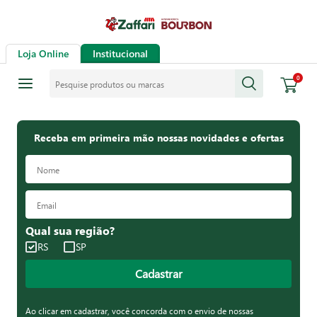
Loja Online
Institucional
Pesquise produtos ou marcas
0
Receba em primeira mão nossas novidades e ofertas
Qual sua região?
RS
SP
Cadastrar
Ao clicar em cadastrar, você concorda com o envio de nossas