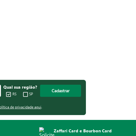
Qual sua região?
Cadastrar
RS
SP
olítica de privacidade aqui
.
Zaffari Card e Bourbon Card