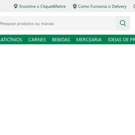
Encontre o Clique&Retire
Como Funciona o Delivery
squise produtos ou marcas
LATICÍNIOS
CARNES
BEBIDAS
MERCEARIA
IDEIAS DE P