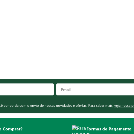
ocê concorda com o envio de nossas novidades e ofertas. Para saber mais,
veja nossa p
 Comprar?
Formas de Pagamento