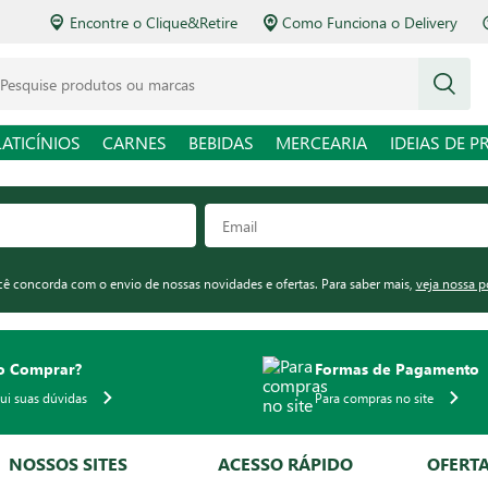
Encontre o Clique&Retire
Como Funciona o Delivery
squise produtos ou marcas
LATICÍNIOS
CARNES
BEBIDAS
MERCEARIA
IDEIAS DE P
ocê concorda com o envio de nossas novidades e ofertas. Para saber mais,
veja nossa p
 Comprar?
Formas de Pagamento
qui suas dúvidas
Para compras no site
NOSSOS SITES
ACESSO RÁPIDO
OFERT