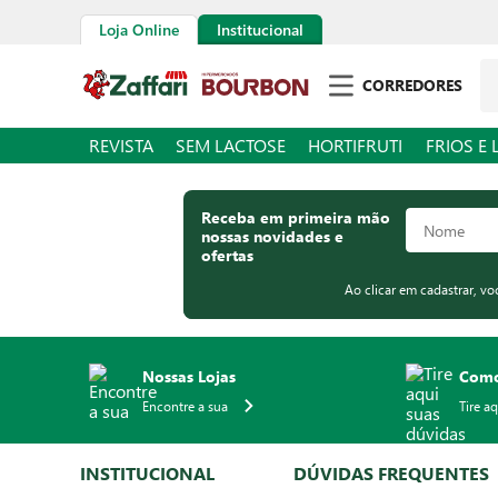
Loja Online
Institucional
Pe
CORREDORES
REVISTA
SEM LACTOSE
HORTIFRUTI
FRIOS E 
Receba em primeira mão
nossas novidades e
ofertas
Ao clicar em cadastrar, v
Nossas Lojas
Como
Encontre a sua
Tire a
INSTITUCIONAL
DÚVIDAS FREQUENTES