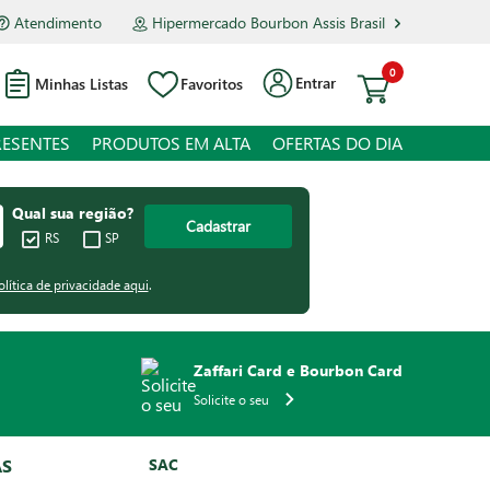
Atendimento
Hipermercado Bourbon Assis Brasil
0
Entrar
Minhas Listas
Favoritos
RESENTES
PRODUTOS EM ALTA
OFERTAS DO DIA
Qual sua região?
Cadastrar
RS
SP
olítica de privacidade aqui
.
Zaffari Card e Bourbon Card
Solicite o seu
AS
SAC