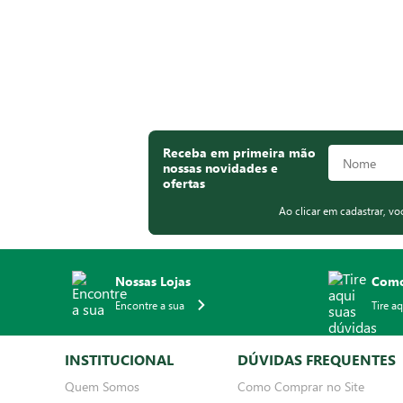
Receba em primeira mão
nossas novidades e
ofertas
Ao clicar em cadastrar, v
Nossas Lojas
Como
Encontre a sua
Tire a
INSTITUCIONAL
DÚVIDAS FREQUENTES
Quem Somos
Como Comprar no Site