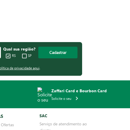
Qual sua região?
Cadastrar
RS
SP
olítica de privacidade aqui
.
Zaffari Card e Bourbon Card
Solicite o seu
AS
SAC
Serviço de atendimento ao
 Ofertas