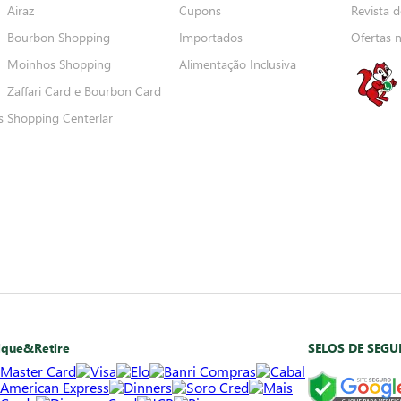
Airaz
Cupons
Revista d
Bourbon Shopping
Importados
Ofertas 
Moinhos Shopping
Alimentação Inclusiva
Zaffari Card e Bourbon Card
s
Shopping Centerlar
ique&Retire
SELOS DE SEG