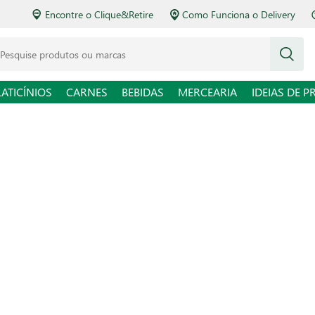
Encontre o Clique&Retire
Como Funciona o Delivery
squise produtos ou marcas
LATICÍNIOS
CARNES
BEBIDAS
MERCEARIA
IDEIAS DE P