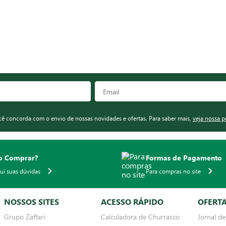
ocê concorda com o envio de nossas novidades e ofertas. Para saber mais,
veja nossa p
 Comprar?
Formas de Pagamento
qui suas dúvidas
Para compras no site
NOSSOS SITES
ACESSO RÁPIDO
OFERT
Grupo Zaffari
Calculadora de Churrasco
Jornal de