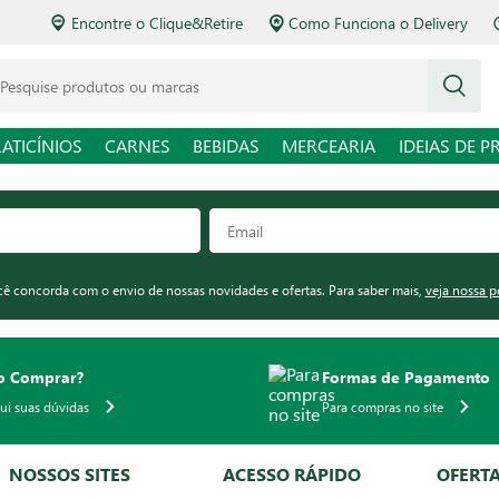
Encontre o Clique&Retire
Como Funciona o Delivery
squise produtos ou marcas
LATICÍNIOS
CARNES
BEBIDAS
MERCEARIA
IDEIAS DE P
ocê concorda com o envio de nossas novidades e ofertas. Para saber mais,
veja nossa p
 Comprar?
Formas de Pagamento
qui suas dúvidas
Para compras no site
NOSSOS SITES
ACESSO RÁPIDO
OFERT