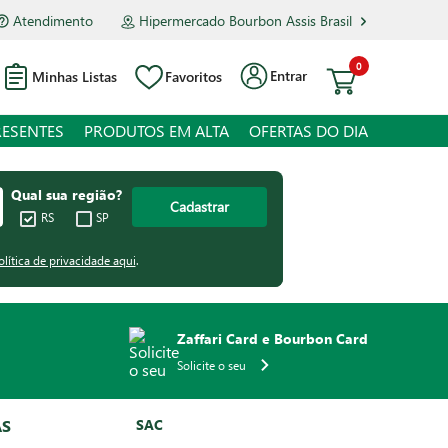
Atendimento
Hipermercado Bourbon Assis Brasil
0
Entrar
Minhas Listas
Favoritos
RESENTES
PRODUTOS EM ALTA
OFERTAS DO DIA
Qual sua região?
Cadastrar
RS
SP
olítica de privacidade aqui
.
Zaffari Card e Bourbon Card
Solicite o seu
AS
SAC