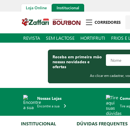
Loja Online
Institucional
Pe
CORREDORES
REVISTA
SEM LACTOSE
HORTIFRUTI
FRIOS E 
Receba em primeira mão
nossas novidades e
ofertas
Ao clicar em cadastrar, v
Nossas Lojas
Como
Encontre a sua
Tire a
INSTITUCIONAL
DÚVIDAS FREQUENTES