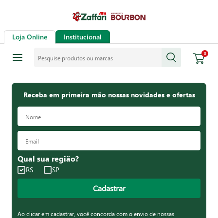
Loja Online
Institucional
Pesquise produtos ou marcas
0
Receba em primeira mão nossas novidades e ofertas
Qual sua região?
RS
SP
Cadastrar
Ao clicar em cadastrar, você concorda com o envio de nossas